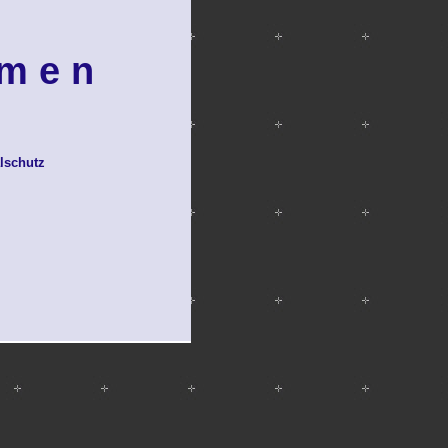
 m e n
lschutz