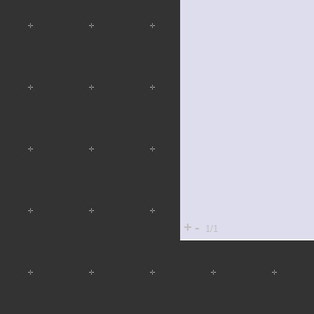
+
-
1/1