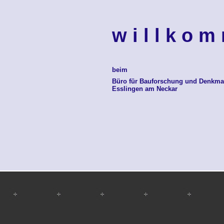
w i l l k o m
beim
Büro für Bauforschung und Denkma
Esslingen am Neckar