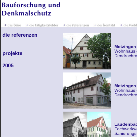
die referenzen
Metzingen
Wohnhaus -
projekte
Dendrochro
2005
Metzingen
Wohnhaus -
Dendrochro
Laudenba
Fachwerkwo
Sanierungs