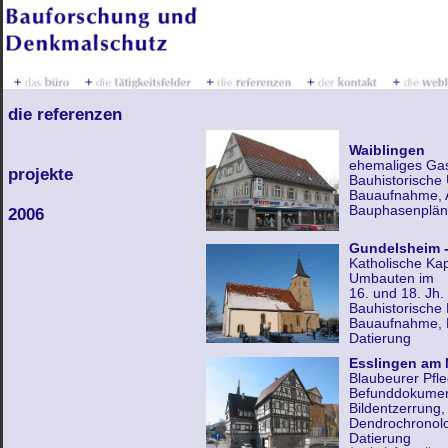
die referenzen
Waiblingen
ehemaliges Gas
projekte
Bauhistorische
Bauaufnahme, A
Bauphasenplä
2006
Gundelsheim -
Katholische Kap
Umbauten im
16. und 18. Jh.
Bauhistorische
Bauaufnahme, 
Datierung
Esslingen am 
Blaubeurer Pfle
Befunddokumen
Bildentzerrung
Dendrochronol
Datierung