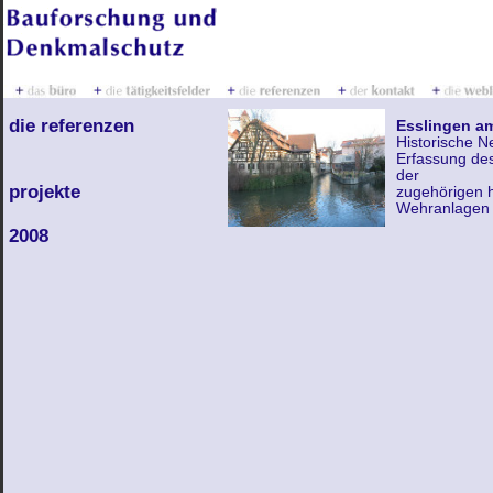
die referenzen
Esslingen a
Historische 
Erfassung des
der
projekte
zugehörigen 
Wehranlagen
2008