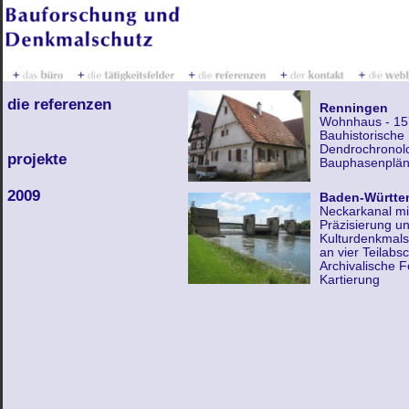
die referenzen
Renningen
Wohnhaus - 15
Bauhistorische
Dendrochronol
projekte
Bauphasenplä
2009
Baden-Württe
Neckarkanal mi
Präzisierung u
Kulturdenkmals
an vier Teilabs
Archivalische 
Kartierung