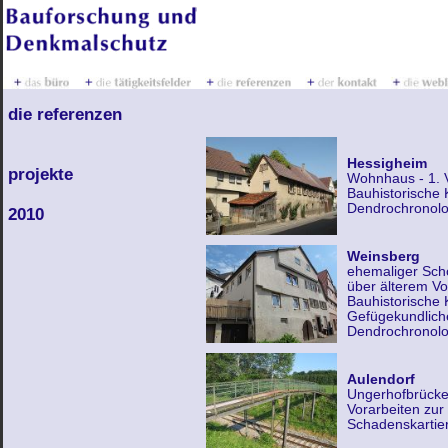
die referenzen
Hessigheim
projekte
Wohnhaus - 1. V
Bauhistorische
Dendrochronolo
2010
Weinsberg
ehemaliger Schö
über älterem V
Bauhistorische
Gefügekundlich
Dendrochronolo
Aulendorf
Ungerhofbrücke
Vorarbeiten zur
Schadenskartie