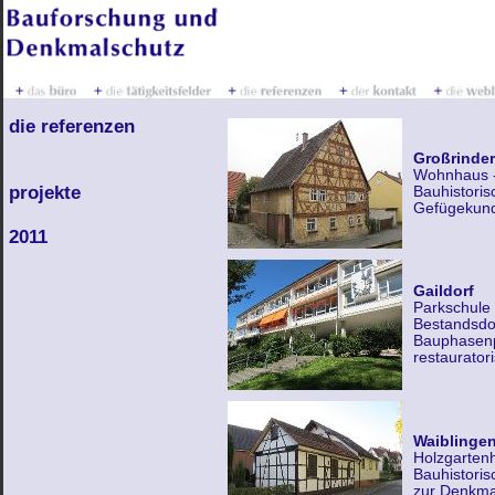
die referenzen
Großrinder
Wohnhaus -
projekte
Bauhistori
Gefügekund
2011
Gaildorf
Parkschule 
Bestandsdo
Bauphasenp
restaurato
Waiblinge
Holzgartenh
Bauhistori
zur Denkma